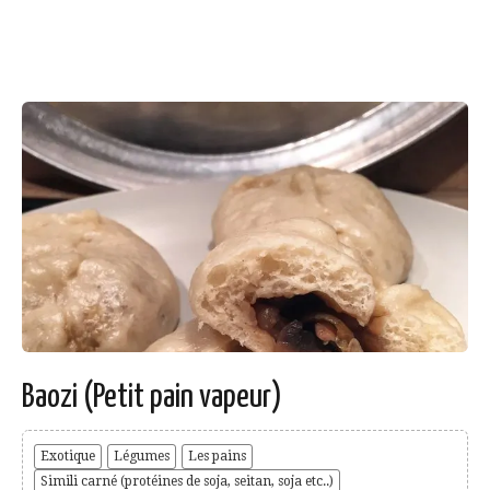
Baozi (Petit pain vapeur)
Exotique
Légumes
Les pains
Simili carné (protéines de soja, seitan, soja etc..)