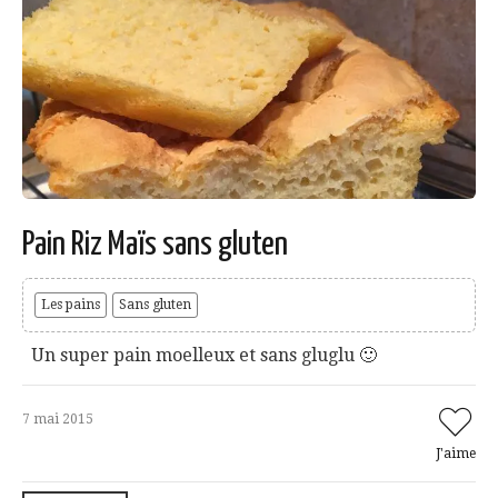
Pain Riz Maïs sans gluten
Les pains
Sans gluten
Un super pain moelleux et sans gluglu 🙂
7 mai 2015
J'aime