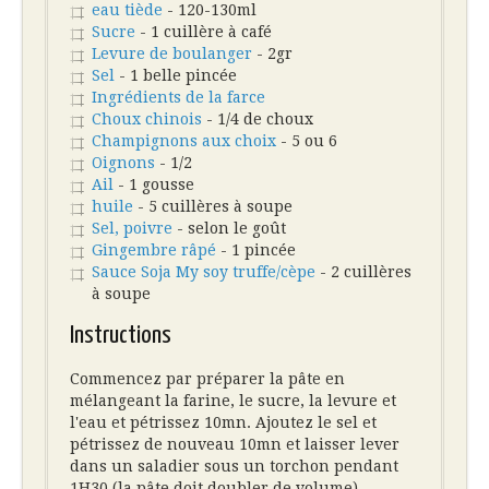
eau tiède
- 120-130ml
Sucre
- 1 cuillère à café
Levure de boulanger
- 2gr
Sel
- 1 belle pincée
Ingrédients de la farce
Choux chinois
- 1/4 de choux
Champignons aux choix
- 5 ou 6
Oignons
- 1/2
Ail
- 1 gousse
huile
- 5 cuillères à soupe
Sel, poivre
- selon le goût
Gingembre râpé
- 1 pincée
Sauce Soja My soy truffe/cèpe
- 2 cuillères
à soupe
Instructions
Commencez par préparer la pâte en
mélangeant la farine, le sucre, la levure et
l'eau et pétrissez 10mn. Ajoutez le sel et
pétrissez de nouveau 10mn et laisser lever
dans un saladier sous un torchon pendant
1H30 (la pâte doit doubler de volume).