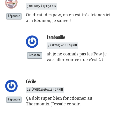
5 MAI 2015 À 17 H 51 MIN
On dirait des paw, on en est très friands ici
Répondre
à la Réunion, je salive !
tambouille
5 MAI 2015 À 18 H 09 MIN
ah je ne connais pas les Paw je
Répondre
vais aller voir ce que c’est 🙂
Cécile
21 FÉVRIER 2016 À 11 H 27 MIN
Ça doit super bien fonctionner au
Répondre
Thermomix. J’essaie ce soir.