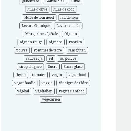
glutenfree
Gousse d'ail
Huile
huile d'olive
huile de coco
Huile de tournesol
lait de soja
Levure Chimique
Levure maltée
Margarine végétale
Oignon
oignon rouge
oignons
Paprika
poivre
Pommes de terre
sansgluten
sauce soja
sel
sel, poivre
sirop d'agave
Sucre
Sucre glace
thym)
tomates
vegan
veganfood
veganfoodie
veggie
Vinaigre de Cidre
végétal
végétalien
végétarianfood
végétarien