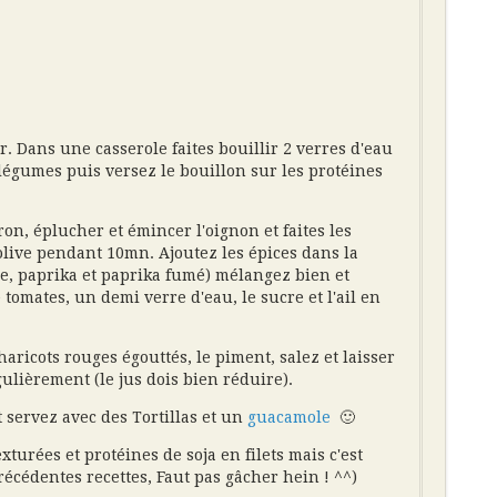
r. Dans une casserole faites bouillir 2 verres d'eau
e légumes puis versez le bouillon sur les protéines
on, éplucher et émincer l'oignon et faites les
olive pendant 10mn. Ajoutez les épices dans la
e, paprika et paprika fumé) mélangez bien et
 tomates, un demi verre d'eau, le sucre et l'ail en
haricots rouges égouttés, le piment, salez et laisser
lièrement (le jus dois bien réduire).
 servez avec des Tortillas et un
guacamole
🙂
xturées et protéines de soja en filets mais c'est
récédentes recettes, Faut pas gâcher hein ! ^^)