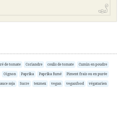
ré de tomate
Coriandre
coulis de tomate
Cumin en poudre
Oignon
Paprika
Paprika fumé
Piment frais ou en purée
sauce soja
Sucre
texmex
vegan
veganfood
végatarien