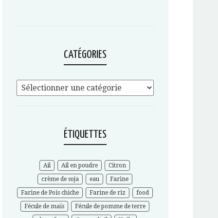
CATÉGORIES
ÉTIQUETTES
Ail
Ail en poudre
Citron
crème de soja
eau
Farine
Farine de Pois chiche
Farine de riz
food
Fécule de maïs
Fécule de pomme de terre