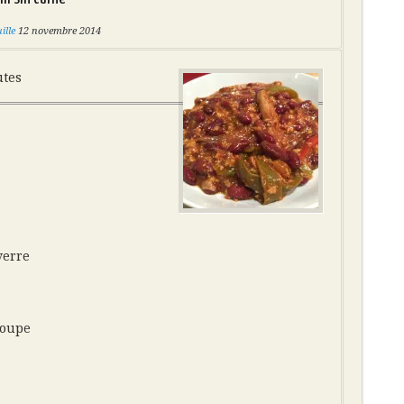
lle
12 novembre 2014
utes
verre
soupe