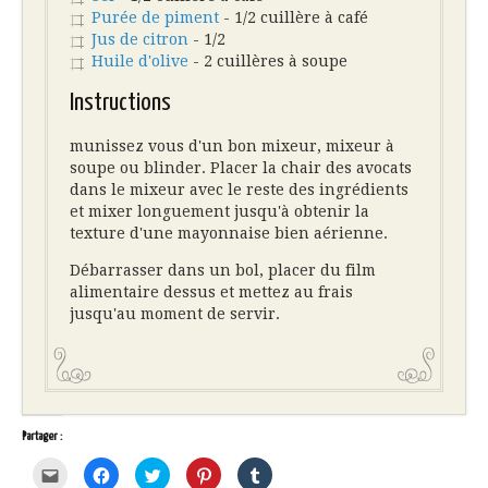
Purée de piment
- 1/2 cuillère à café
Jus de citron
- 1/2
Huile d'olive
- 2 cuillères à soupe
Instructions
munissez vous d'un bon mixeur, mixeur à
soupe ou blinder. Placer la chair des avocats
dans le mixeur avec le reste des ingrédients
et mixer longuement jusqu'à obtenir la
texture d'une mayonnaise bien aérienne.
Débarrasser dans un bol, placer du film
alimentaire dessus et mettez au frais
jusqu'au moment de servir.
Partager :
Cliquez
Cliquez
Cliquez
Cliquez
Cliquez
pour
pour
pour
pour
pour