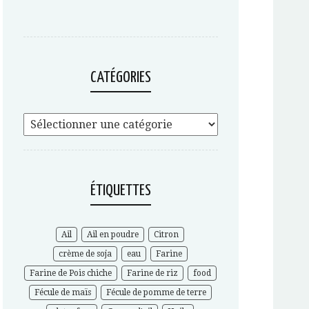
CATÉGORIES
ÉTIQUETTES
Ail
Ail en poudre
Citron
crème de soja
eau
Farine
Farine de Pois chiche
Farine de riz
food
Fécule de maïs
Fécule de pomme de terre