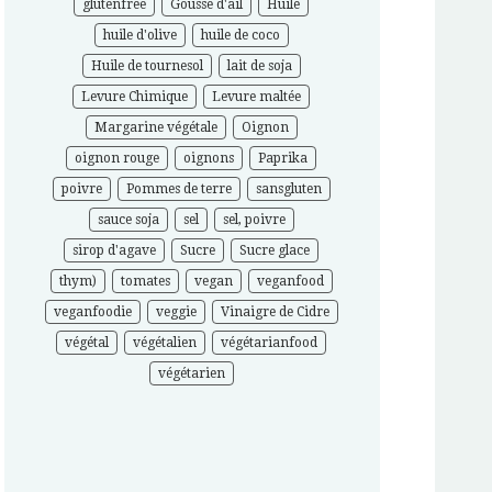
glutenfree
Gousse d'ail
Huile
huile d'olive
huile de coco
Huile de tournesol
lait de soja
Levure Chimique
Levure maltée
Margarine végétale
Oignon
oignon rouge
oignons
Paprika
poivre
Pommes de terre
sansgluten
sauce soja
sel
sel, poivre
sirop d'agave
Sucre
Sucre glace
thym)
tomates
vegan
veganfood
veganfoodie
veggie
Vinaigre de Cidre
végétal
végétalien
végétarianfood
végétarien