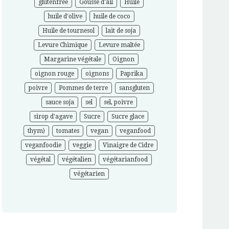
glutenfree
Gousse d'ail
Huile
huile d'olive
huile de coco
Huile de tournesol
lait de soja
Levure Chimique
Levure maltée
Margarine végétale
Oignon
oignon rouge
oignons
Paprika
poivre
Pommes de terre
sansgluten
sauce soja
sel
sel, poivre
sirop d'agave
Sucre
Sucre glace
thym)
tomates
vegan
veganfood
veganfoodie
veggie
Vinaigre de Cidre
végétal
végétalien
végétarianfood
végétarien