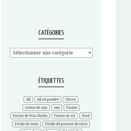
CATÉGORIES
ÉTIQUETTES
Ail
Ail en poudre
Citron
crème de soja
eau
Farine
Farine de Pois chiche
Farine de riz
food
Fécule de maïs
Fécule de pomme de terre