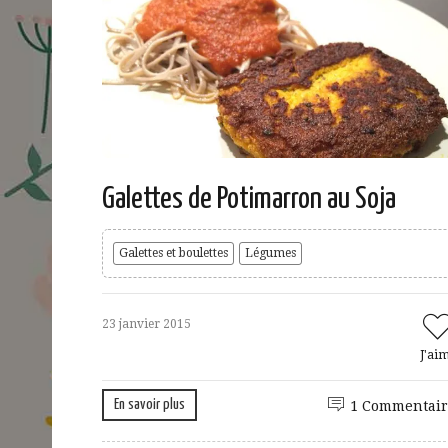
Galettes de Potimarron au Soja
Galettes et boulettes
Légumes
23 janvier 2015
J'ai
En savoir plus
1 Commentair