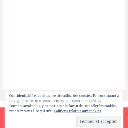
Confidentialité et cookies : ce site utilise des cookies. En continuant à
naviguer sur ce site, vous acceptez que nous en utilisions.
Pour en savoir plus, y compris sur la façon de contrôler les cookies,
reportez-vous à ce qui suit :
Politique relative aux cookies
Site is using a trial version of the theme. Please enter your
purchase code in theme settings to activate it or
purchase this
wordpress theme here