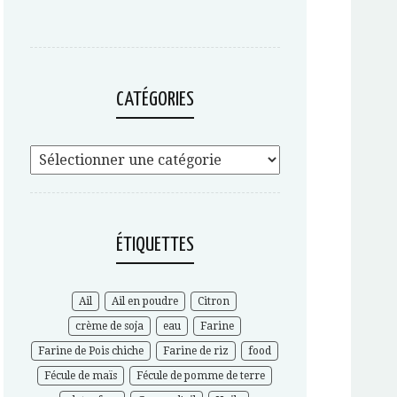
CATÉGORIES
ÉTIQUETTES
Ail
Ail en poudre
Citron
crème de soja
eau
Farine
Farine de Pois chiche
Farine de riz
food
Fécule de maïs
Fécule de pomme de terre