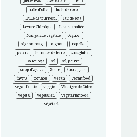
glutenfree
Gousse d'ail
Huile
huile d'olive
huile de coco
Huile de tournesol
lait de soja
Levure Chimique
Levure maltée
Margarine végétale
Oignon
oignon rouge
oignons
Paprika
poivre
Pommes de terre
sansgluten
sauce soja
sel
sel, poivre
sirop d'agave
Sucre
Sucre glace
thym)
tomates
vegan
veganfood
veganfoodie
veggie
Vinaigre de Cidre
végétal
végétalien
végétarianfood
végétarien