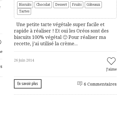
Biscuits
Chocolat
Dessert
Fruits
Gâteaux
e
Tartes
Une petite tarte végétale super facile et
rapide à réaliser ! Et oui les Oréos sont des
biscuits 100% végétal 🙂 Pour réaliser ma
recette, j’ai utilisé la crème...
me
26 juin 2014
s
J'aime
En savoir plus
6 Commentaires