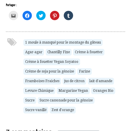
Partager :
Cliquez
Cliquez
Cliquez
Cliquez
Cliquez
pour
pour
pour
pour
pour
envoyer
partager
partager
partager
partager
par
sur
sur
sur
sur
e-
Facebook(ouvre
Twitter(ouvre
Pinterest(ouvre
Tumblr(ouvre
mail
dans
dans
dans
dans
à
une
une
une
une
un
nouvelle
nouvelle
nouvelle
nouvelle
ami(ouvre
fenêtre)
fenêtre)
fenêtre)
fenêtre)
1 moule à manqué pour le montage du gâteau
dans
une
Agar-agar
Chantilly Fixe
Crème à fouetter
nouvelle
fenêtre)
Crème à fouetter Vegan Soyatoo
Crème de soja pour la génoise
Farine
Framboises Fraiches
jus de citron
lait d'amande
Levure Chimique
Margarine Vegan
Oranges Bio
Sucre
Sucre cassonade pour la génoise
Sucre vanillé
Zest d'orange