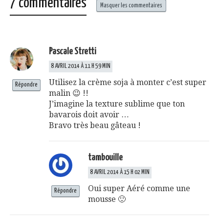
7 commentaires
Masquer les commentaires
Pascale Stretti
8 AVRIL 2014 À 11 H 59 MIN
Utilisez la crème soja à monter c’est super
Répondre
malin 😉 !!
J’imagine la texture sublime que ton
bavarois doit avoir …
Bravo très beau gâteau !
tambouille
8 AVRIL 2014 À 15 H 02 MIN
Oui super Aéré comme une
Répondre
mousse 🙂