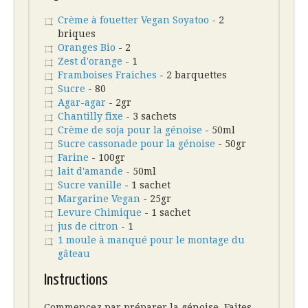
Crème à fouetter Vegan Soyatoo
- 2
briques
Oranges Bio
- 2
Zest d'orange
- 1
Framboises Fraiches
- 2 barquettes
Sucre
- 80
Agar-agar
- 2gr
Chantilly fixe
- 3 sachets
Crème de soja pour la génoise
- 50ml
Sucre cassonade pour la génoise
- 50gr
Farine
- 100gr
lait d'amande
- 50ml
Sucre vanille
- 1 sachet
Margarine Vegan
- 25gr
Levure Chimique
- 1 sachet
jus de citron
- 1
1 moule à manqué pour le montage du
gâteau
Instructions
Commencez par préparer la génoise. Faites