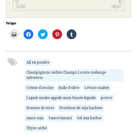
Partager :
Cliquez
Cliquez
Cliquez
Cliquez
Cliquez
pour
pour
pour
pour
pour
envoyer
partager
partager
partager
partager
par
sur
sur
sur
sur
e-
Facebook(ouvre
Twitter(ouvre
Pinterest(ouvre
Tumblr(ouvre
mail
dans
dans
dans
dans
à
une
une
une
une
un
nouvelle
nouvelle
nouvelle
nouvelle
ami(ouvre
fenêtre)
fenêtre)
fenêtre)
fenêtre)
Ail en poudre
dans
une
Champignons séchés Champi-Lozère mélange
nouvelle
fenêtre)
sylvestres
Crème d'avoine
huile d'olive
Levure maltée
Liquid smoke appelé aussi fumée liquide
poivre
Pomme de terre
Protéines de soja hachées
sauce soja
Sauce tamari
Sel aux herbes
Thym séché