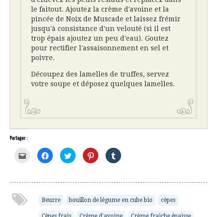
le faitout. Ajoutez la crème d'avoine et la
pincée de Noix de Muscade et laissez frémir
jusqu'à consistance d'un velouté (si il est
trop épais ajoutez un peu d'eau). Goutez
pour rectifier l'assaisonnement en sel et
poivre.
Découpez des lamelles de truffes, servez
votre soupe et déposez quelques lamelles.
Partager :
Cliquez
Cliquez
Cliquez
Cliquez
Cliquez
pour
pour
pour
pour
pour
envoyer
partager
partager
partager
partager
par
sur
sur
sur
sur
e-
Facebook(ouvre
Twitter(ouvre
Pinterest(ouvre
Tumblr(ouvre
mail
dans
dans
dans
dans
à
une
une
une
une
un
nouvelle
nouvelle
nouvelle
nouvelle
ami(ouvre
fenêtre)
fenêtre)
fenêtre)
fenêtre)
Beurre
bouillon de légume en cube bio
cèpes
dans
une
Cèpes frais
Crème d'avoine
Crème fraiche épaisse