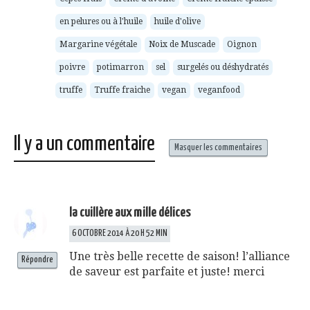
nouvelle
fenêtre)
en pelures ou à l'huile
huile d'olive
Margarine végétale
Noix de Muscade
Oignon
poivre
potimarron
sel
surgelés ou déshydratés
truffe
Truffe fraiche
vegan
veganfood
Il y a un commentaire
Masquer les commentaires
la cuillère aux mille délices
6 OCTOBRE 2014 À 20 H 52 MIN
Une très belle recette de saison! l’alliance
Répondre
de saveur est parfaite et juste! merci