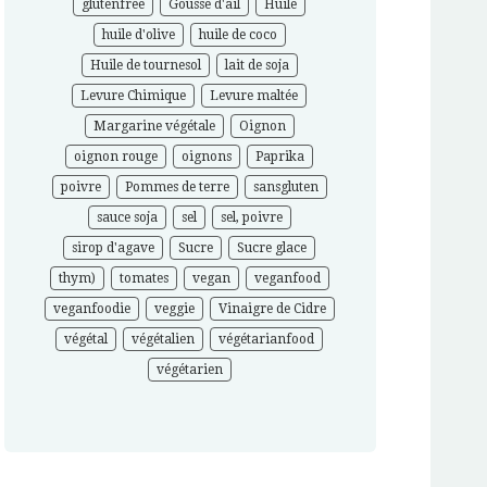
glutenfree
Gousse d'ail
Huile
huile d'olive
huile de coco
Huile de tournesol
lait de soja
Levure Chimique
Levure maltée
Margarine végétale
Oignon
oignon rouge
oignons
Paprika
poivre
Pommes de terre
sansgluten
sauce soja
sel
sel, poivre
sirop d'agave
Sucre
Sucre glace
thym)
tomates
vegan
veganfood
veganfoodie
veggie
Vinaigre de Cidre
végétal
végétalien
végétarianfood
végétarien