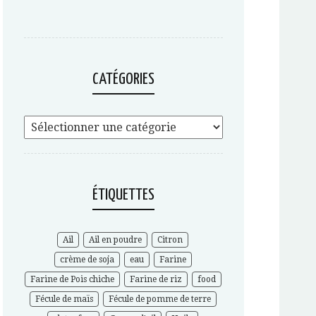
CATÉGORIES
ÉTIQUETTES
Ail
Ail en poudre
Citron
crème de soja
eau
Farine
Farine de Pois chiche
Farine de riz
food
Fécule de maïs
Fécule de pomme de terre