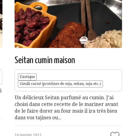
Seitan cumin maison
Exotique
Simili carné (protéines de soja, seitan, soja etc..)
i
Un délicieux Seitan parfumé au cumin. J’ai
choisi dans cette recette de le mariner avant
de le faire dorer au four mais il ira très bien
dans vos tajines ou...
16 janvier 2015