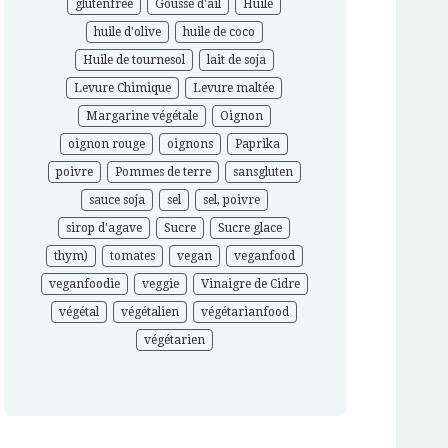
glutenfree
Gousse d'ail
Huile
huile d'olive
huile de coco
Huile de tournesol
lait de soja
Levure Chimique
Levure maltée
Margarine végétale
Oignon
oignon rouge
oignons
Paprika
poivre
Pommes de terre
sansgluten
sauce soja
sel
sel, poivre
sirop d'agave
Sucre
Sucre glace
thym)
tomates
vegan
veganfood
veganfoodie
veggie
Vinaigre de Cidre
végétal
végétalien
végétarianfood
végétarien