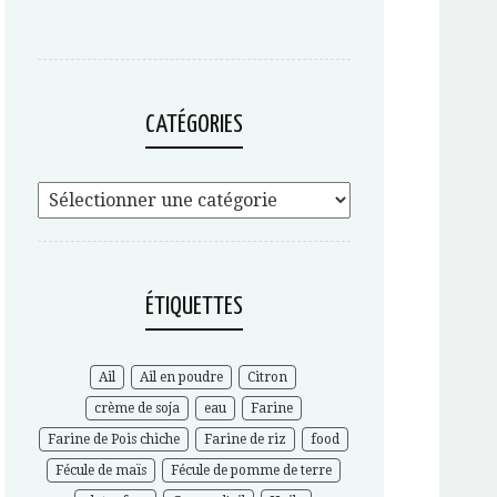
CATÉGORIES
ÉTIQUETTES
Ail
Ail en poudre
Citron
crème de soja
eau
Farine
Farine de Pois chiche
Farine de riz
food
Fécule de maïs
Fécule de pomme de terre