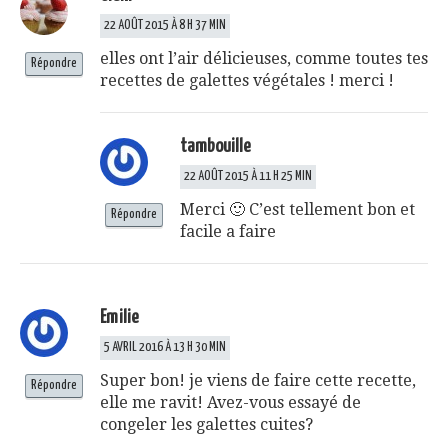
22 AOÛT 2015 À 8 H 37 MIN
elles ont l’air délicieuses, comme toutes tes
Répondre
recettes de galettes végétales ! merci !
tambouille
22 AOÛT 2015 À 11 H 25 MIN
Merci 🙂 C’est tellement bon et
Répondre
facile a faire
Emilie
5 AVRIL 2016 À 13 H 30 MIN
Super bon! je viens de faire cette recette,
Répondre
elle me ravit! Avez-vous essayé de
congeler les galettes cuites?