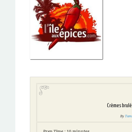
Crèmes brulé
By
Tamb
Prep Time :
10 minutes.