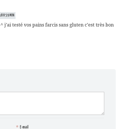
8 H 59 MIN
 j’ai testé vos pains farcis sans gluten c’est très bon
*
E-mail