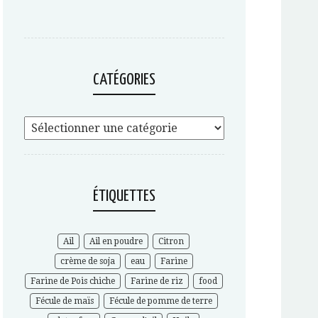
CATÉGORIES
ÉTIQUETTES
Ail
Ail en poudre
Citron
crème de soja
eau
Farine
Farine de Pois chiche
Farine de riz
food
Fécule de maïs
Fécule de pomme de terre