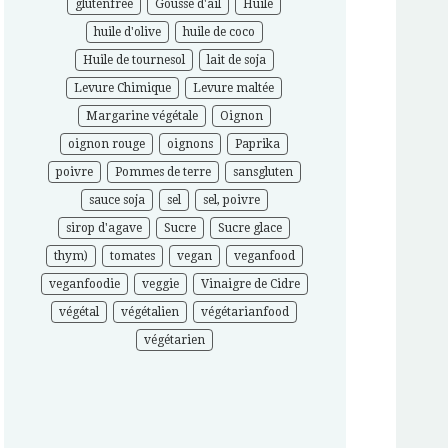
glutenfree
Gousse d'ail
Huile
huile d'olive
huile de coco
Huile de tournesol
lait de soja
Levure Chimique
Levure maltée
Margarine végétale
Oignon
oignon rouge
oignons
Paprika
poivre
Pommes de terre
sansgluten
sauce soja
sel
sel, poivre
sirop d'agave
Sucre
Sucre glace
thym)
tomates
vegan
veganfood
veganfoodie
veggie
Vinaigre de Cidre
végétal
végétalien
végétarianfood
végétarien