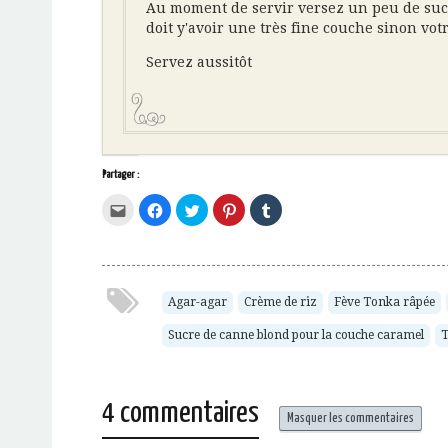
Au moment de servir versez un peu de sucr
doit y'avoir une très fine couche sinon vo
Servez aussitôt
Partager :
Cliquez
Cliquez
Cliquez
Cliquez
Cliquez
pour
pour
pour
pour
pour
envoyer
partager
partager
partager
partager
par
sur
sur
sur
sur
e-
Facebook(ouvre
Twitter(ouvre
Pinterest(ouvre
Tumblr(ouvre
mail
dans
dans
dans
dans
à
une
une
une
une
un
nouvelle
nouvelle
nouvelle
nouvelle
ami(ouvre
fenêtre)
fenêtre)
fenêtre)
fenêtre)
Agar-agar
Crème de riz
Fève Tonka râpée
dans
une
Sucre de canne blond pour la couche caramel
T
nouvelle
fenêtre)
4 commentaires
Masquer les commentaires