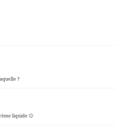
laquelle ?
crème liquide 🙂