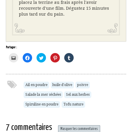
placez la terrine au frais après l'avoir
recouverte d'une film. Dégustez 15 minutes
plus tard sur du pain.
Partager :
Cliquez
Cliquez
Cliquez
Cliquez
Cliquez
pour
pour
pour
pour
pour
envoyer
partager
partager
partager
partager
par
sur
sur
sur
sur
e-
Facebook(ouvre
Twitter(ouvre
Pinterest(ouvre
Tumblr(ouvre
mail
dans
dans
dans
dans
à
une
une
une
une
un
nouvelle
nouvelle
nouvelle
nouvelle
ami(ouvre
fenêtre)
fenêtre)
fenêtre)
fenêtre)
Ail en poudre
huile d'olive
poivre
dans
une
Salade la mer séchées
Sel aux herbes
nouvelle
fenêtre)
Spiruline en poudre
Tofu nature
7 commentaires
Masquer les commentaires