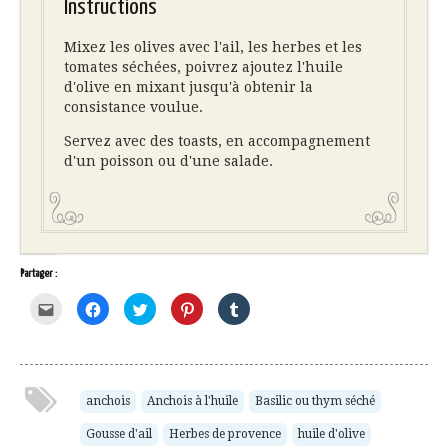
Instructions
Mixez les olives avec l'ail, les herbes et les
tomates séchées, poivrez ajoutez l'huile
d'olive en mixant jusqu'à obtenir la
consistance voulue.
Servez avec des toasts, en accompagnement
d'un poisson ou d'une salade.
Partager :
Cliquez
Cliquez
Cliquez
Cliquez
Cliquez
pour
pour
pour
pour
pour
envoyer
partager
partager
partager
partager
par
sur
sur
sur
sur
e-
Facebook(ouvre
Twitter(ouvre
Pinterest(ouvre
Tumblr(ouvre
mail
dans
dans
dans
dans
à
une
une
une
une
un
nouvelle
nouvelle
nouvelle
nouvelle
ami(ouvre
fenêtre)
fenêtre)
fenêtre)
fenêtre)
anchois
Anchois à l'huile
Basilic ou thym séché
dans
une
Gousse d'ail
Herbes de provence
huile d'olive
nouvelle