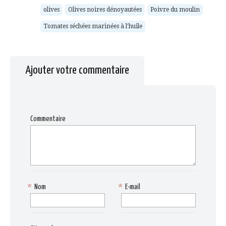
fenêtre)
olives
Olives noires dénoyautées
Poivre du moulin
Tomates séchées marinées à l'huile
Ajouter votre commentaire
Commentaire
*
Nom
*
E-mail