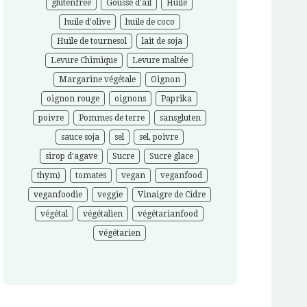
glutenfree
Gousse d'ail
Huile
huile d'olive
huile de coco
Huile de tournesol
lait de soja
Levure Chimique
Levure maltée
Margarine végétale
Oignon
oignon rouge
oignons
Paprika
poivre
Pommes de terre
sansgluten
sauce soja
sel
sel, poivre
sirop d'agave
Sucre
Sucre glace
thym)
tomates
vegan
veganfood
veganfoodie
veggie
Vinaigre de Cidre
végétal
végétalien
végétarianfood
végétarien