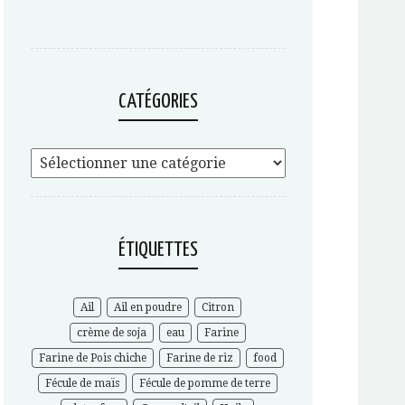
CATÉGORIES
ÉTIQUETTES
Ail
Ail en poudre
Citron
crème de soja
eau
Farine
Farine de Pois chiche
Farine de riz
food
Fécule de maïs
Fécule de pomme de terre