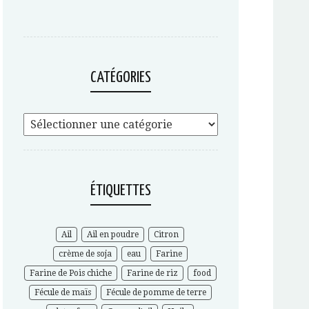
CATÉGORIES
ÉTIQUETTES
Ail
Ail en poudre
Citron
crème de soja
eau
Farine
Farine de Pois chiche
Farine de riz
food
Fécule de maïs
Fécule de pomme de terre