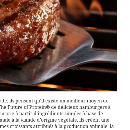
nde, ils pensent qu’il existe un meilleur moyen de
r The Future of Protein® de délicieux hamburgers à
 encore à partir d’ingrédients simples à base de
male à la viande d’origine végétale, ils créent une
es croissants attribués à la production animale: la