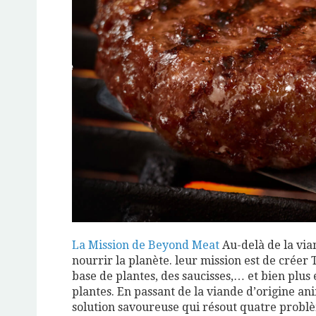
La Mission de Beyond Meat
Au-delà de la via
nourrir la planète. leur mission est de crée
base de plantes, des saucisses,… et bien plus
plantes. En passant de la viande d’origine ani
solution savoureuse qui résout quatre problèm