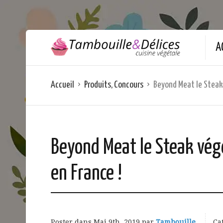
A
Accueil
Produits, Concours
Beyond Meat le Steak 
Beyond Meat le Steak végé
en France !
Poster dans
Mai 9th, 2019
par
Tambouille
Ca