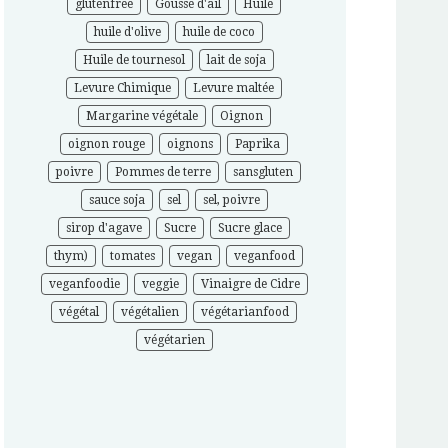
glutenfree
Gousse d'ail
Huile
huile d'olive
huile de coco
Huile de tournesol
lait de soja
Levure Chimique
Levure maltée
Margarine végétale
Oignon
oignon rouge
oignons
Paprika
poivre
Pommes de terre
sansgluten
sauce soja
sel
sel, poivre
sirop d'agave
Sucre
Sucre glace
thym)
tomates
vegan
veganfood
veganfoodie
veggie
Vinaigre de Cidre
végétal
végétalien
végétarianfood
végétarien