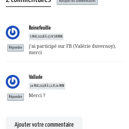
fenêtre)
Masquer les commentaires
Reinefeuille
5 MAI 2018 À 15 H 58 MIN
j’ai participé sur FB (Valérie duvernoy),
Répondre
merci
Vallade
14 MAI 2018 À 11 H 24 MIN
Merci ?
Répondre
Ajouter votre commentaire