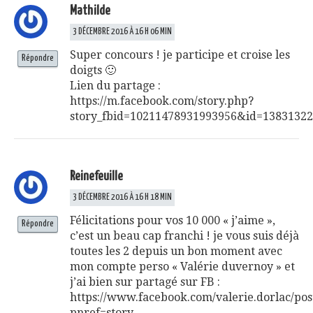
Mathilde
3 DÉCEMBRE 2016 À 16 H 06 MIN
Super concours ! je participe et croise les
Répondre
doigts 🙂
Lien du partage :
https://m.facebook.com/story.php?
story_fbid=10211478931993956&id=1383132
Reinefeuille
3 DÉCEMBRE 2016 À 16 H 18 MIN
Félicitations pour vos 10 000 « j’aime »,
Répondre
c’est un beau cap franchi ! je vous suis déjà
toutes les 2 depuis un bon moment avec
mon compte perso « Valérie duvernoy » et
j’ai bien sur partagé sur FB :
https://www.facebook.com/valerie.dorlac/po
pnref=story