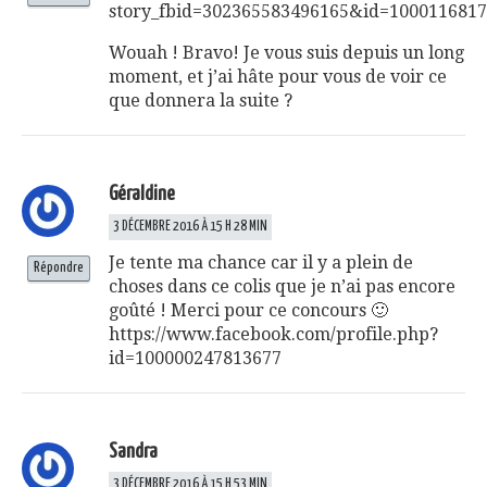
story_fbid=302365583496165&id=100011681
Wouah ! Bravo! Je vous suis depuis un long
moment, et j’ai hâte pour vous de voir ce
que donnera la suite ?
Géraldine
3 DÉCEMBRE 2016 À 15 H 28 MIN
Je tente ma chance car il y a plein de
Répondre
choses dans ce colis que je n’ai pas encore
goûté ! Merci pour ce concours 🙂
https://www.facebook.com/profile.php?
id=100000247813677
Sandra
3 DÉCEMBRE 2016 À 15 H 53 MIN