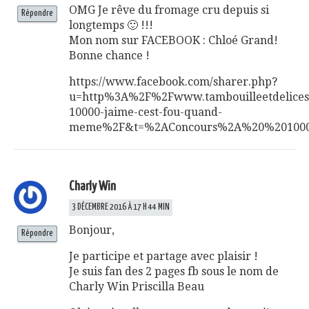
OMG Je rêve du fromage cru depuis si
Répondre
longtemps 🙂 !!!
Mon nom sur FACEBOOK : Chloé Grand!
Bonne chance !
https://www.facebook.com/sharer.php?
u=http%3A%2F%2Fwww.tambouilleetdelice
10000-jaime-cest-fou-quand-
meme%2F&t=%2AConcours%2A%20%20100
Charly Win
3 DÉCEMBRE 2016 À 17 H 44 MIN
Bonjour,
Répondre
Je participe et partage avec plaisir !
Je suis fan des 2 pages fb sous le nom de
Charly Win Priscilla Beau