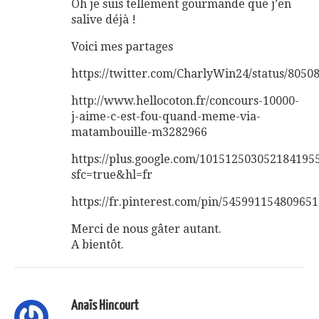
Oh je suis tellement gourmande que j’en
salive déjà !
Voici mes partages
https://twitter.com/CharlyWin24/status/805
http://www.hellocoton.fr/concours-10000-
j-aime-c-est-fou-quand-meme-via-
matambouille-m3282966
https://plus.google.com/10151250305218419
sfc=true&hl=fr
https://fr.pinterest.com/pin/545991154809651
Merci de nous gâter autant.
A bientôt.
Anaïs Hincourt