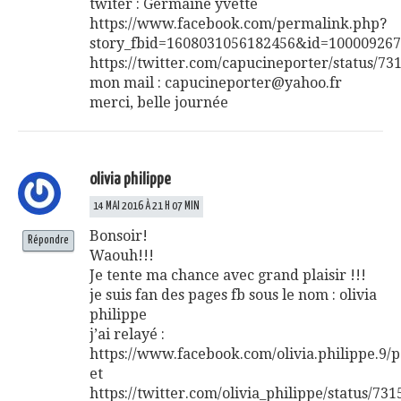
twiter : Germaine yvette
https://www.facebook.com/permalink.php?
story_fbid=1608031056182456&id=10000926
https://twitter.com/capucineporter/status/7
mon mail :
capucineporter@yahoo.fr
merci, belle journée
olivia philippe
14 MAI 2016 À 21 H 07 MIN
Bonsoir!
Répondre
Waouh!!!
Je tente ma chance avec grand plaisir !!!
je suis fan des pages fb sous le nom : olivia
philippe
j’ai relayé :
https://www.facebook.com/olivia.philippe.9/
et
https://twitter.com/olivia_philippe/status/7