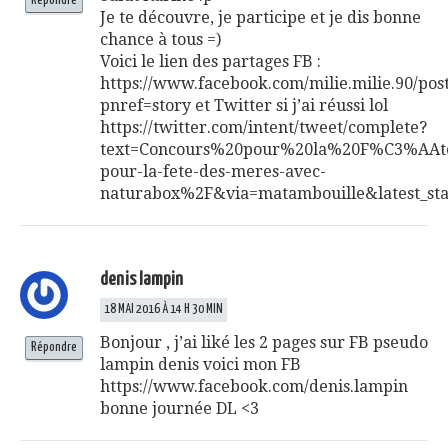
Répondre
Je te découvre, je participe et je dis bonne
chance à tous =)
Voici le lien des partages FB :
https://www.facebook.com/milie.milie.90/po
pnref=story
et Twitter si j’ai réussi lol
https://twitter.com/intent/tweet/complete?
text=Concours%20pour%20la%20F%C3%AAt
pour-la-fete-des-meres-avec-
naturabox%2F&via=matambouille&latest_sta
denis lampin
18 MAI 2016 À 14 H 30 MIN
Bonjour , j’ai liké les 2 pages sur FB pseudo
Répondre
lampin denis voici mon FB
https://www.facebook.com/denis.lampin
bonne journée DL <3