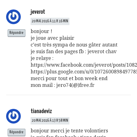
jeverot
20 MAI 2016 À 11 H 16 MIN
bonjour !
Répondre
je joue avec plaisir
c’est très sympa de nous gâter autant
je suis fan des pages fb : jeverot chav
je relaye :
https://www.facebook.com/jeverot/posts/10
https://plus.google.com/u/0/10726008984977
merci pour tout et bon week end
mon mail : jero74(@)free.fr
tianadeviz
20 MAI 2016 À 13 H 58 MIN
bonjour merci je tente volontiers
Répondre