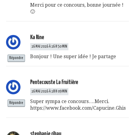
Merci pour ce concours, bonne journée !
🙂
Ka Rine
16 MAI 2016 À 16 H 50 MIN
Bonjour ! Une super idée ! Je partage
Répondre
Pentecouste La Fruitière
16 MAI 2016 À 18 H 09 MIN
Super sympa ce concours….Merci.
Répondre
https://www.facebook.com/Capucine.Ghis
stephanie ribau