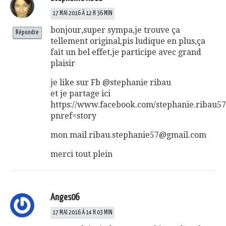
17 MAI 2016 À 12 H 36 MIN
bonjour,super sympa,je trouve ça
Répondre
tellement original,pis ludique en plus,ça
fait un bel effet,je participe avec grand
plaisir
je like sur Fb @stephanie ribau
et je partage ici
https://www.facebook.com/stephanie.ribau5
pnref=story
mon mail
ribau.stephanie57@gmail.com
merci tout plein
Anges06
17 MAI 2016 À 14 H 03 MIN