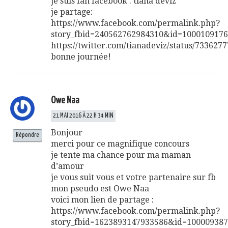
je suis fan facebook : tiana deviz
je partage:
https://www.facebook.com/permalink.php?
story_fbid=240562762984310&id=100010917
https://twitter.com/tianadeviz/status/73362
bonne journée!
Owe Naa
21 MAI 2016 À 22 H 34 MIN
Bonjour
Répondre
merci pour ce magnifique concours
je tente ma chance pour ma maman
d’amour
je vous suit vous et votre partenaire sur fb
mon pseudo est Owe Naa
voici mon lien de partage :
https://www.facebook.com/permalink.php?
story_fbid=1623893147933586&id=10000938