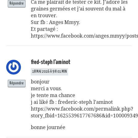
Ca me plairait de tester ce kit. J’adore les
Répondre
graines germées et j’ai souvent du mal à
en trouver.
Sur fb : Anges Mmyy.
Et partagé :
https://www.facebook.com/anges.mmyy/post
fred-steph l'aminot
18 MAI 2016 À 9 H 01 MIN
bonjour
Répondre
merci a vous.
je tente ma chance
j ai liké fb : frederic-steph l’aminot
https://www.facebook.com/permalink.php?
story_fbid=1625539617767686&id=10000934
bonne journée