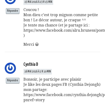
15 MAI 2016 À 23 H 15 MIN
Coucou !
Répondre
Mon dieu c’est trop mignon comme petite
box ! Le décor autour, je craque ^^
Je tente ma chance (et je partage ici :
https://www.facebook.com/alru.bruness/pos
)
Merci 😀
Cynthia D
16 MAI 2016 À 2 H 10 MIN
Bonsoir, je participe avec plaisir
Répondre
Je like les deux pages FB (Cynthia Dejongh)
mon partage:
https://www.facebook.com/cynthia.dejongh/
pnref=story