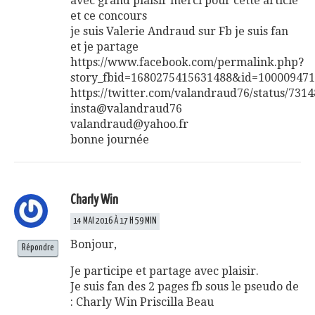
avec grand plaisir merci pour cette article
et ce concours
je suis Valerie Andraud sur Fb je suis fan
et je partage
https://www.facebook.com/permalink.php?
story_fbid=1680275415631488&id=10000947
https://twitter.com/valandraud76/status/73
insta@valandraud76
valandraud@yahoo.fr
bonne journée
Charly Win
14 MAI 2016 À 17 H 59 MIN
Bonjour,
Répondre
Je participe et partage avec plaisir.
Je suis fan des 2 pages fb sous le pseudo de
: Charly Win Priscilla Beau