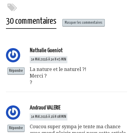
à
une
une
une
une
un
nouvelle
nouvelle
nouvelle
nouvelle
ami(ouvre
fenêtre)
fenêtre)
fenêtre)
fenêtre)
dans
une
nouvelle
30 commentaires
fenêtre)
Masquer les commentaires
Nathalie Gueniot
14 MAI 2016 À 14 H 45 MIN
La nature et le naturel ?!
Répondre
Merci ?
?
Andraud VALERIE
14 MAI 2016 À 16 H 08 MIN
Coucou super sympa je tente ma chance
Répondre