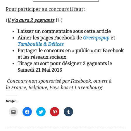
Pour participer au concours il faut
:
(
il y’a aura 2 gagnants
!!!)
Laisser un commentaire sous cette article
Aimer les pages Facebook de
Greenpopup
et
Tambouille & Délices
Partager le concours en « public » sur Facebook
et les réseaux sociaux
Tirage au sort pour désigner 2 gagnants le
Samedi 21 Mai 2016
Concours non sponsorisé par Facebook, ouvert à
la France, Belgique, Pays-bas et Luxembourg.
Partager :
Cliquez
Cliquez
Cliquez
Cliquez
Cliquez
pour
pour
pour
pour
pour
envoyer
partager
partager
partager
partager
par
sur
sur
sur
sur
e-
Facebook(ouvre
Twitter(ouvre
Pinterest(ouvre
Tumblr(ouvre
mail
dans
dans
dans
dans