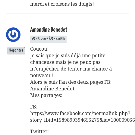
merci et croisons les doigts!
Amandine Benedet
15 MAI 2016 À 5 H 40 MIN
Coucou!
Répondre
Je sais que je suis déjà une petite
chanceuse mais je ne peux pas
m’empêcher de tenter ma chance à
nouveau!!
Alors je suis Fan des deux pages FB:
Amandine Benedet
Mes partages:
FB:
https://www.facebook.com/permalink.php?
story_fbid=1589899394655275&id=10000905
Twitter: