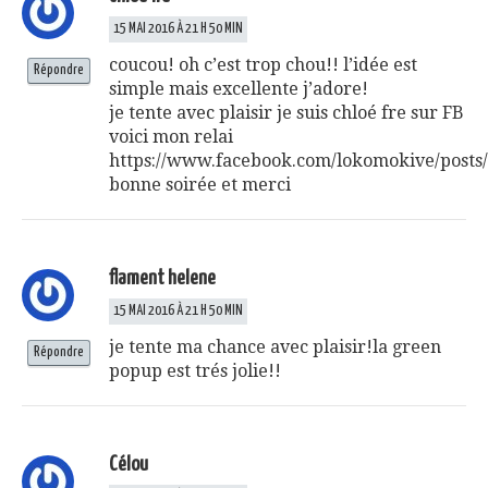
15 MAI 2016 À 21 H 50 MIN
coucou! oh c’est trop chou!! l’idée est
Répondre
simple mais excellente j’adore!
je tente avec plaisir je suis chloé fre sur FB
voici mon relai
https://www.facebook.com/lokomokive/post
bonne soirée et merci
flament helene
15 MAI 2016 À 21 H 50 MIN
je tente ma chance avec plaisir!la green
Répondre
popup est trés jolie!!
Célou