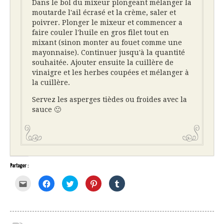
Dans le bol du mixeur plongeant mélanger la
moutarde l'ail écrasé et la crème, saler et
poivrer. Plonger le mixeur et commencer a
faire couler l'huile en gros filet tout en
mixant (sinon monter au fouet comme une
mayonnaise). Continuer jusqu'à la quantité
souhaitée. Ajouter ensuite la cuillère de
vinaigre et les herbes coupées et mélanger à
la cuillère.
Servez les asperges tièdes ou froides avec la
sauce 🙂
Partager :
Cliquez
Cliquez
Cliquez
Cliquez
Cliquez
pour
pour
pour
pour
pour
envoyer
partager
partager
partager
partager
par
sur
sur
sur
sur
e-
Facebook(ouvre
Twitter(ouvre
Pinterest(ouvre
Tumblr(ouvre
mail
dans
dans
dans
dans
à
une
une
une
une
un
nouvelle
nouvelle
nouvelle
nouvelle