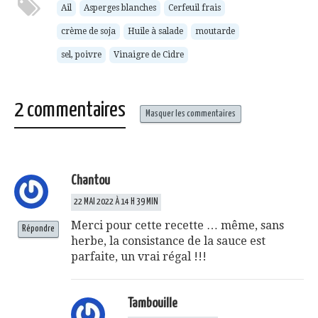
ami(ouvre
fenêtre)
fenêtre)
fenêtre)
fenêtre)
Ail
Asperges blanches
Cerfeuil frais
dans
une
crème de soja
Huile à salade
moutarde
nouvelle
fenêtre)
sel, poivre
Vinaigre de Cidre
2 commentaires
Masquer les commentaires
Chantou
22 MAI 2022 À 14 H 39 MIN
Merci pour cette recette … même, sans
Répondre
herbe, la consistance de la sauce est
parfaite, un vrai régal !!!
Tambouille