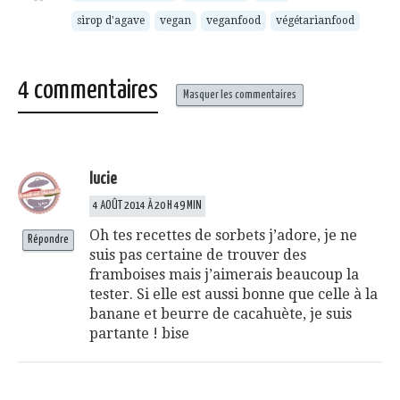
dans
une
sirop d'agave
vegan
veganfood
végétarianfood
nouvelle
fenêtre)
4 commentaires
Masquer les commentaires
lucie
4 AOÛT 2014 À 20 H 49 MIN
Oh tes recettes de sorbets j’adore, je ne
Répondre
suis pas certaine de trouver des
framboises mais j’aimerais beaucoup la
tester. Si elle est aussi bonne que celle à la
banane et beurre de cacahuète, je suis
partante ! bise