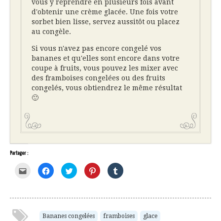
vous y reprendre en plusieurs fois avant
d'obtenir une crème glacée. Une fois votre
sorbet bien lisse, servez aussitôt ou placez
au congèle.
Si vous n'avez pas encore congelé vos
bananes et qu'elles sont encore dans votre
coupe à fruits, vous pouvez les mixer avec
des framboises congelées ou des fruits
congelés, vous obtiendrez le même résultat
🙂
Partager :
Cliquez
Cliquez
Cliquez
Cliquez
Cliquez
pour
pour
pour
pour
pour
envoyer
partager
partager
partager
partager
par
sur
sur
sur
sur
e-
Facebook(ouvre
Twitter(ouvre
Pinterest(ouvre
Tumblr(ouvre
mail
dans
dans
dans
dans
à
une
une
une
une
un
nouvelle
nouvelle
nouvelle
nouvelle
ami(ouvre
fenêtre)
fenêtre)
fenêtre)
fenêtre)
Bananes congelées
framboises
glace