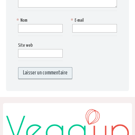
*
Nom
*
E-mail
Site web