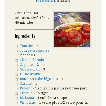
By
Tambouille
17 juillet 2014
Prep Time :
60
minutes.
Cook Time :
40 minutes
Ingredients
Tomates
- 4
courgettes jaunes
-
2 et demi
Choux chinois
- 1
Oignons
- 2
Gousse d'ail
- 3
Huile d'olive
Bouillon cube légumes
- 1
Carotte
- 1
Piment
- 1 rouge du jardin pour ma part
Ciboule
- 15 tiges
Maizena
- 1 cuillère à soupe
Vin blanc
- 1 verre plus 1/2 verre pour la