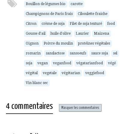
un
nouvelle
nouvelle
nouvelle
nouvelle
ami(ouvre
fenêtre)
fenêtre)
fenêtre)
fenêtre)
Bouillon de légumes bio
carotte
dans
une
Champignons de Paris frais
Ciboulette fraiche
nouvelle
fenêtre)
Citron
crème de soja
Filet de soja texturé
food
Gousse d'ail
huile d'olive
Laurier
Maïzena
Oignon
Poivre du moulin
protéines végétales
romarin
sanslactose
sansoeufs
sauce soja
sel
soja
vegan
veganfood
végatarianfood
végé
végétal
vegetale
végétarian
veggiefood
Vin blanc sec
4 commentaires
Masquer les commentaires