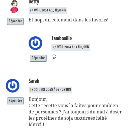
Betty
27 AVRIL 2014 À 13 H 50 MIN
Et hop, directement dans les favoris!
Répondre
tambouille
27 AVRIL 2014 À 14 H 03 MIN
🙂
Répondre
Sarah
28 OCTOBRE 2018 À 14 H 28 MIN
Bonjour,
Répondre
Cette recette vous la faites pour combien
de personnes ? J’ai toujours du mal à doser
les protéines de soja texturees héhé
Merci !