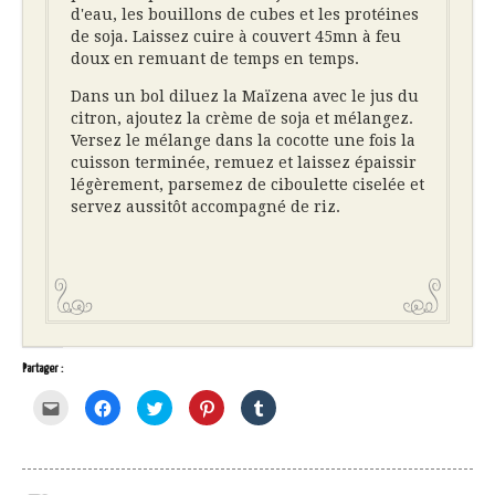
d'eau, les bouillons de cubes et les protéines
de soja. Laissez cuire à couvert 45mn à feu
doux en remuant de temps en temps.
Dans un bol diluez la Maïzena avec le jus du
citron, ajoutez la crème de soja et mélangez.
Versez le mélange dans la cocotte une fois la
cuisson terminée, remuez et laissez épaissir
légèrement, parsemez de ciboulette ciselée et
servez aussitôt accompagné de riz.
Partager :
Cliquez
Cliquez
Cliquez
Cliquez
Cliquez
pour
pour
pour
pour
pour
envoyer
partager
partager
partager
partager
par
sur
sur
sur
sur
e-
Facebook(ouvre
Twitter(ouvre
Pinterest(ouvre
Tumblr(ouvre
mail
dans
dans
dans
dans
à
une
une
une
une