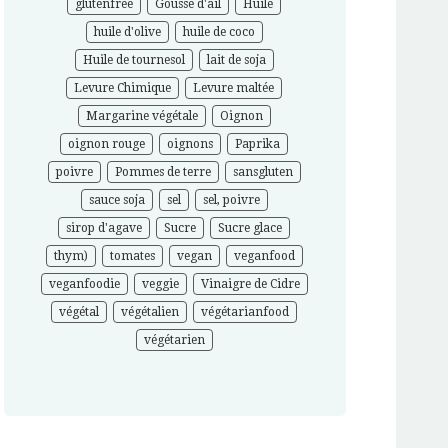
glutenfree
Gousse d'ail
Huile
huile d'olive
huile de coco
Huile de tournesol
lait de soja
Levure Chimique
Levure maltée
Margarine végétale
Oignon
oignon rouge
oignons
Paprika
poivre
Pommes de terre
sansgluten
sauce soja
sel
sel, poivre
sirop d'agave
Sucre
Sucre glace
thym)
tomates
vegan
veganfood
veganfoodie
veggie
Vinaigre de Cidre
végétal
végétalien
végétarianfood
végétarien