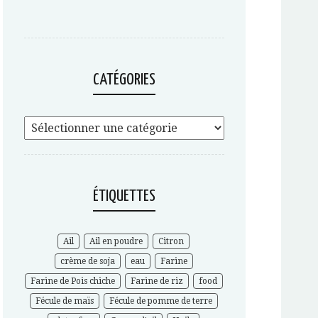
CATÉGORIES
ÉTIQUETTES
Ail
Ail en poudre
Citron
crème de soja
eau
Farine
Farine de Pois chiche
Farine de riz
food
Fécule de maïs
Fécule de pomme de terre