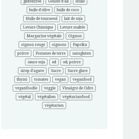
glutenfree
Gousse d'ail
Huile
huile d'olive
huile de coco
Huile de tournesol
lait de soja
Levure Chimique
Levure maltée
Margarine végétale
Oignon
oignon rouge
oignons
Paprika
poivre
Pommes de terre
sansgluten
sauce soja
sel
sel, poivre
sirop d'agave
Sucre
Sucre glace
thym)
tomates
vegan
veganfood
veganfoodie
veggie
Vinaigre de Cidre
végétal
végétalien
végétarianfood
végétarien