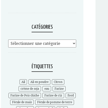
CATÉGORIES
ÉTIQUETTES
Ail
Ail en poudre
Citron
crème de soja
eau
Farine
Farine de Pois chiche
Farine de riz
food
Fécule de maïs
Fécule de pomme de terre