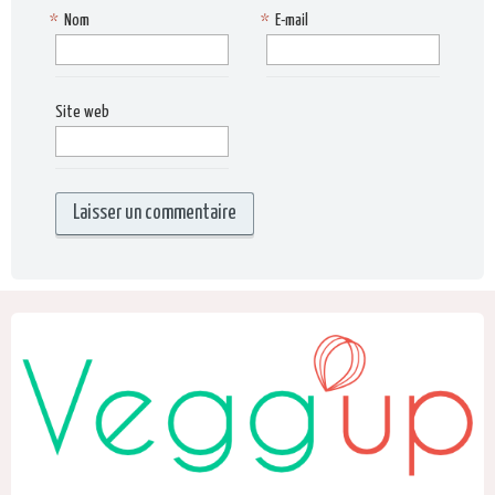
*
Nom
*
E-mail
Site web