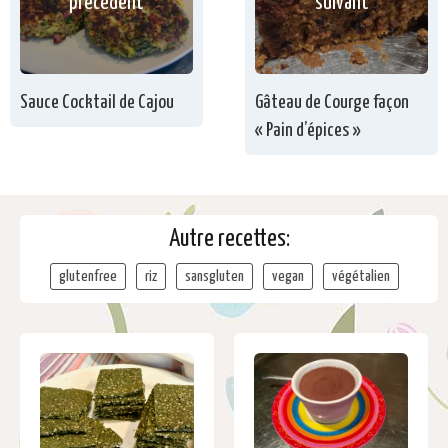
précédent
suivant
Sauce Cocktail de Cajou
Gâteau de Courge façon
« Pain d’épices »
Autre recettes:
glutenfree
riz
sansgluten
vegan
végétalien