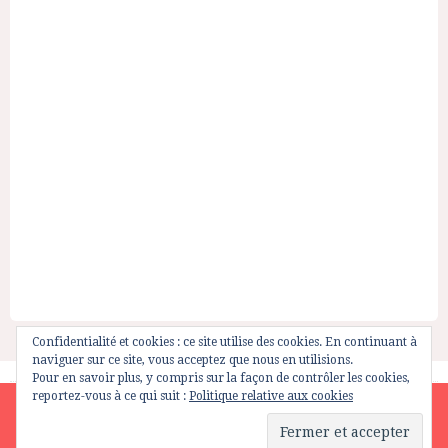
Confidentialité et cookies : ce site utilise des cookies. En continuant à
naviguer sur ce site, vous acceptez que nous en utilisions.
Pour en savoir plus, y compris sur la façon de contrôler les cookies,
reportez-vous à ce qui suit :
Politique relative aux cookies
Site is using a trial version of the theme. Please enter your
purchase code in theme settings to activate it or
purchase this
wordpress theme here