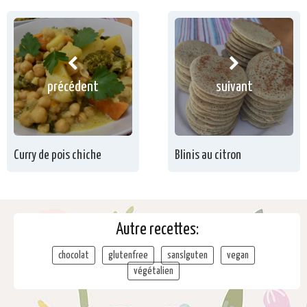
précédent
suivant
Curry de pois chiche
Blinis au citron
Autre recettes:
chocolat
glutenfree
sanslguten
vegan
végétalien