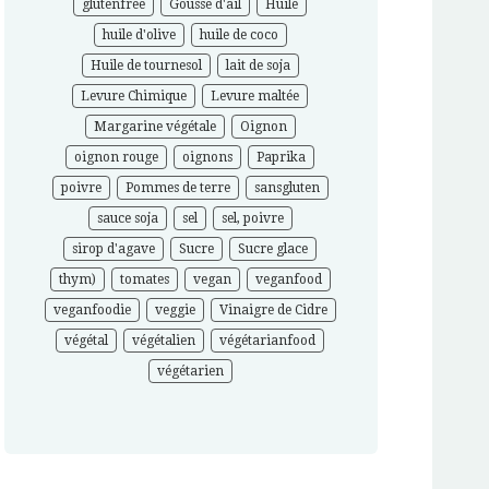
glutenfree
Gousse d'ail
Huile
huile d'olive
huile de coco
Huile de tournesol
lait de soja
Levure Chimique
Levure maltée
Margarine végétale
Oignon
oignon rouge
oignons
Paprika
poivre
Pommes de terre
sansgluten
sauce soja
sel
sel, poivre
sirop d'agave
Sucre
Sucre glace
thym)
tomates
vegan
veganfood
veganfoodie
veggie
Vinaigre de Cidre
végétal
végétalien
végétarianfood
végétarien