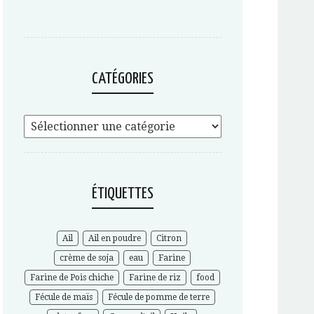
CATÉGORIES
ÉTIQUETTES
Ail
Ail en poudre
Citron
crème de soja
eau
Farine
Farine de Pois chiche
Farine de riz
food
Fécule de maïs
Fécule de pomme de terre