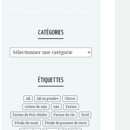
CATÉGORIES
ÉTIQUETTES
Ail
Ail en poudre
Citron
crème de soja
eau
Farine
Farine de Pois chiche
Farine de riz
food
Fécule de maïs
Fécule de pomme de terre