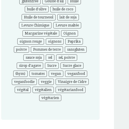
glutenfree
Gousse d'ail
Huile
huile d'olive
huile de coco
Huile de tournesol
lait de soja
Levure Chimique
Levure maltée
Margarine végétale
Oignon
oignon rouge
oignons
Paprika
poivre
Pommes de terre
sansgluten
sauce soja
sel
sel, poivre
sirop d'agave
Sucre
Sucre glace
thym)
tomates
vegan
veganfood
veganfoodie
veggie
Vinaigre de Cidre
végétal
végétalien
végétarianfood
végétarien