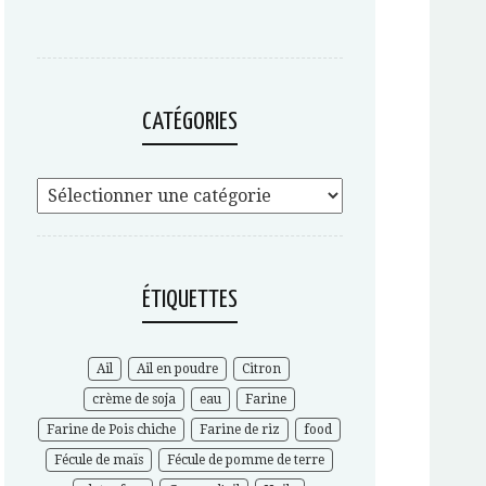
CATÉGORIES
ÉTIQUETTES
Ail
Ail en poudre
Citron
crème de soja
eau
Farine
Farine de Pois chiche
Farine de riz
food
Fécule de maïs
Fécule de pomme de terre