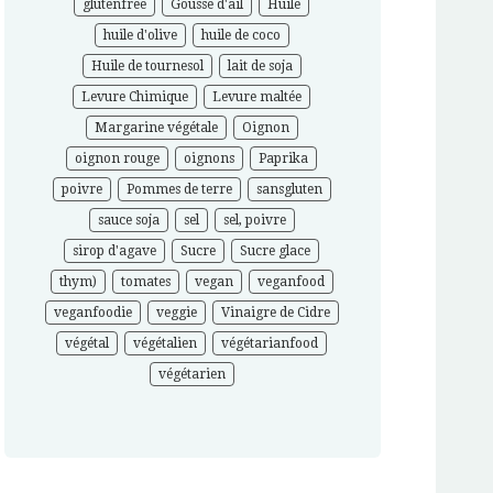
glutenfree
Gousse d'ail
Huile
huile d'olive
huile de coco
Huile de tournesol
lait de soja
Levure Chimique
Levure maltée
Margarine végétale
Oignon
oignon rouge
oignons
Paprika
poivre
Pommes de terre
sansgluten
sauce soja
sel
sel, poivre
sirop d'agave
Sucre
Sucre glace
thym)
tomates
vegan
veganfood
veganfoodie
veggie
Vinaigre de Cidre
végétal
végétalien
végétarianfood
végétarien