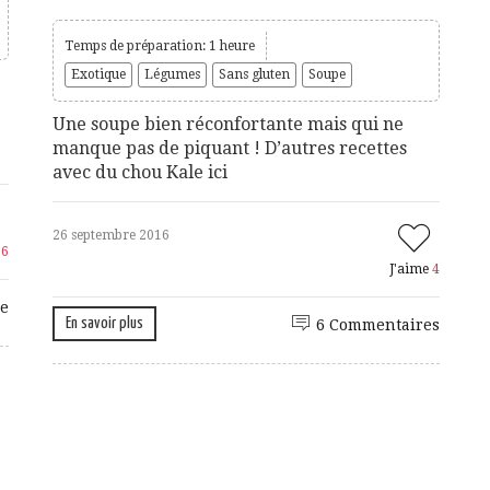
Temps de préparation: 1 heure
Exotique
Légumes
Sans gluten
Soupe
Une soupe bien réconfortante mais qui ne
manque pas de piquant ! D’autres recettes
avec du chou Kale ici
26 septembre 2016
e
6
J'aime
4
e
En savoir plus
6 Commentaires