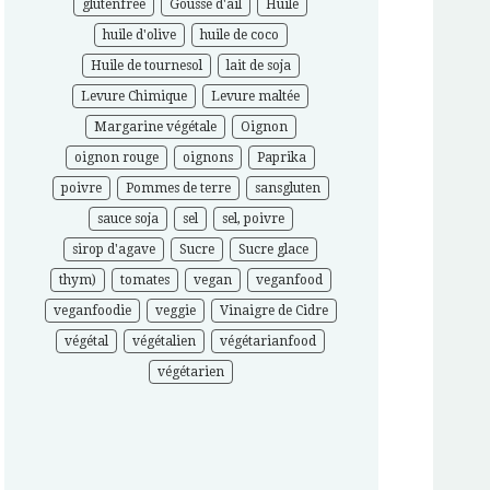
glutenfree
Gousse d'ail
Huile
huile d'olive
huile de coco
Huile de tournesol
lait de soja
Levure Chimique
Levure maltée
Margarine végétale
Oignon
oignon rouge
oignons
Paprika
poivre
Pommes de terre
sansgluten
sauce soja
sel
sel, poivre
sirop d'agave
Sucre
Sucre glace
thym)
tomates
vegan
veganfood
veganfoodie
veggie
Vinaigre de Cidre
végétal
végétalien
végétarianfood
végétarien