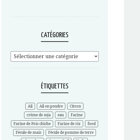
CATÉGORIES
ÉTIQUETTES
Ail
Ail en poudre
Citron
crème de soja
eau
Farine
Farine de Pois chiche
Farine de riz
food
Fécule de maïs
Fécule de pomme de terre