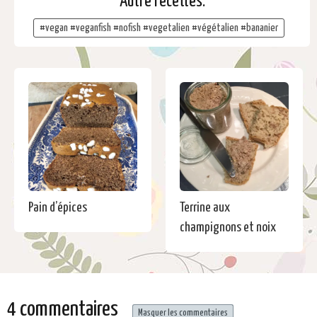
Autre recettes:
#vegan #veganfish #nofish #vegetalien #végétalien #bananier
Pain d’épices
Terrine aux
champignons et noix
4 commentaires
Masquer les commentaires