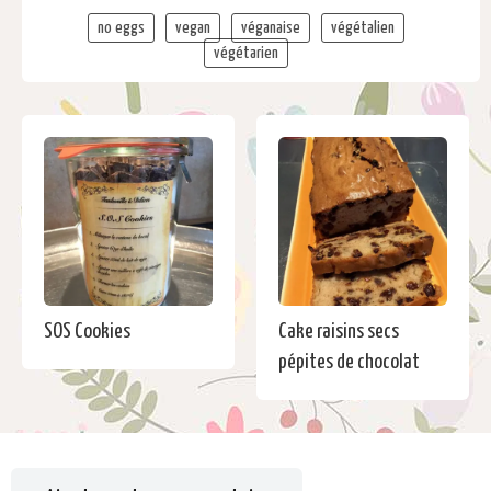
no eggs
vegan
véganaise
végétalien
végétarien
SOS Cookies
Cake raisins secs
pépites de chocolat