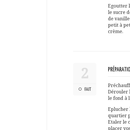
Egoutter l
le sucre d
de vanill
petit à pe
crème.
2
PRÉPARATIO
Préchauff
FAIT
Dérouler 
le fond à 
Eplucher 
quartier p
Etaler le 
placer vo