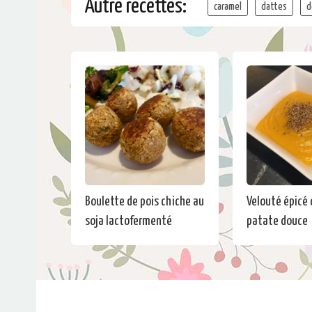
Autre recettes:
caramel
dattes
d
Boulette de pois chiche au
Velouté épicé
soja lactofermenté
patate douce