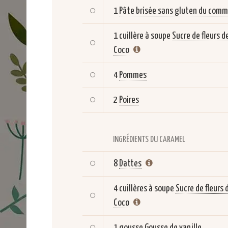
1
Pâte brisée sans gluten du com
1 cuillère à soupe
Sucre de fleurs d
Coco
4
Pommes
2
Poires
INGRÉDIENTS DU CARAMEL
8
Dattes
4 cuillères à soupe
Sucre de fleurs 
Coco
1 gousse
Gousse de vanille