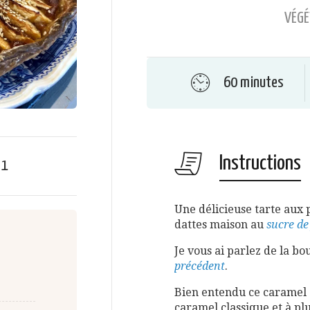
VÉGÉ
60 minutes
Instructions
e
1
Une délicieuse tarte aux
dattes maison au
sucre de
Je vous ai parlez de la b
précédent
.
Bien entendu ce caramel 
caramel classique et à plu