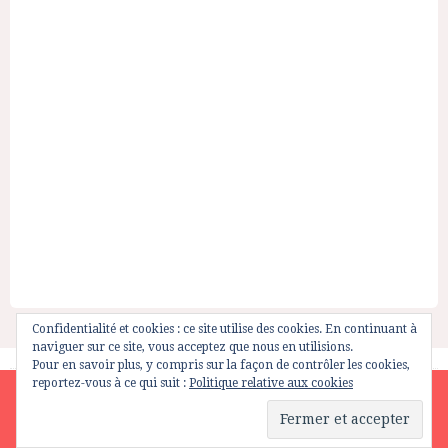
Confidentialité et cookies : ce site utilise des cookies. En continuant à
naviguer sur ce site, vous acceptez que nous en utilisions.
Pour en savoir plus, y compris sur la façon de contrôler les cookies,
reportez-vous à ce qui suit :
Politique relative aux cookies
Site is using a trial version of the theme. Please enter your
purchase code in theme settings to activate it or
purchase this
wordpress theme here
MODE LECTURE