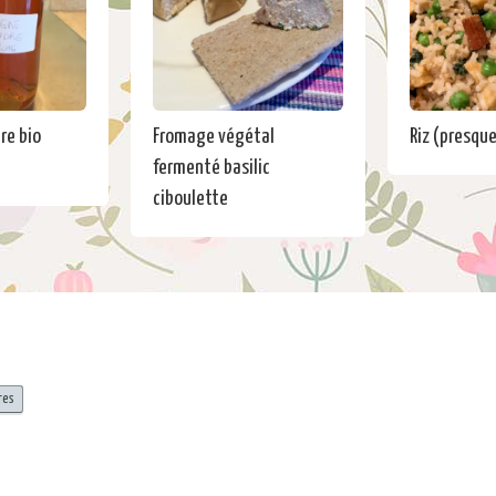
re bio
Fromage végétal
Riz (presqu
fermenté basilic
ciboulette
res