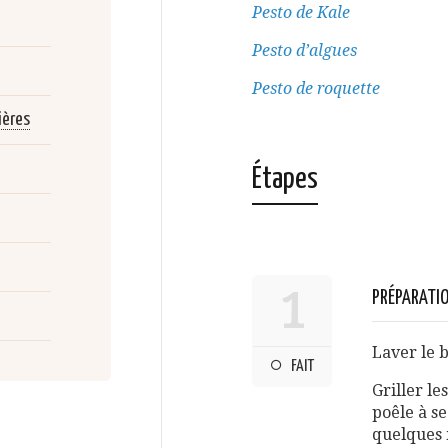
Pesto de Kale
Pesto d’algues
Pesto de roquette
ères
Étapes
1
PRÉPARATI
Laver le b
FAIT
Griller l
poêle à s
quelques m