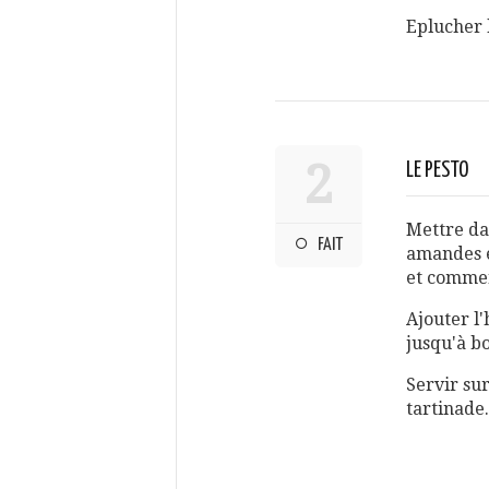
Eplucher l
2
LE PESTO
Mettre dan
FAIT
amandes et
et commen
Ajouter l'
jusqu'à b
Servir sur
tartinade.