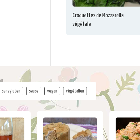
Croquettes de Mozzarella
végétale
sansgluten
sauce
vegan
végétalien