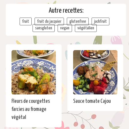
Autre recettes:
fruit
fruit du jacquier
glutenfree
jackfruit
sansgluten
vegan
végétalien
Fleurs de courgettes
Sauce tomate Cajou
farcies au fromage
végétal