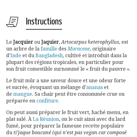
Instructions
Le
Jacquier
ou
Jaquier
,
Artocarpus heterophyllus
, est
un arbre de la
famille
des
Moraceae
, originaire
d’
Inde
et du
Bangladesh
, cultivé et introduit dans la
plupart des régions tropicales, en particulier pour
son fruit comestible surnommé le « fruit du pauvre ».
Le fruit mûr a une saveur douce et une odeur forte
et sucrée, évoquant un mélange d’
ananas
et
de
mangue
. Sa chair peut être consommée crue ou
préparée en
confiture
.
On peut aussi préparer le fruit vert, haché menu, en
plat salé. À
La Réunion
, on le cuit ainsi avec du lard
fumé, pour préparer la fameuse recette populaire
du
ti’jaque boucané (qui n’est pas vegan car composé