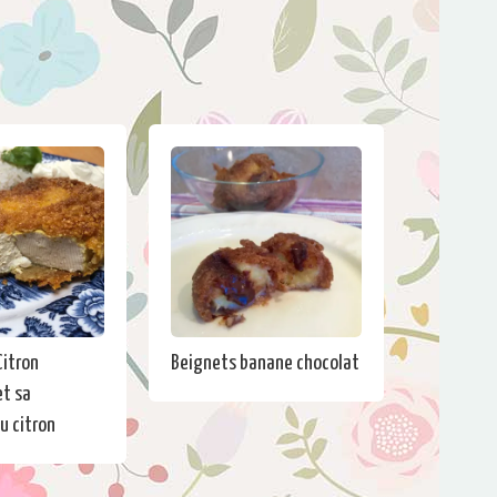
Citron
Beignets banane chocolat
t sa
u citron