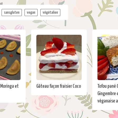
sansgluten
vegan
végétalien
Moringa et
Gâteau façon fraisier Coco
Tofou pané 
Gingembre e
véganaise a