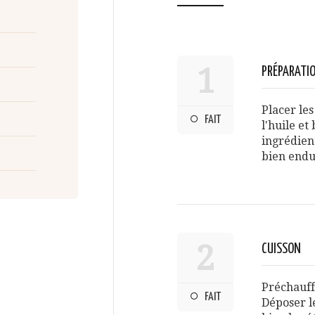
1
PRÉPARATI
Placer le
FAIT
l'huile et
ingrédien
bien endu
2
CUISSON
Préchauff
FAIT
Déposer l