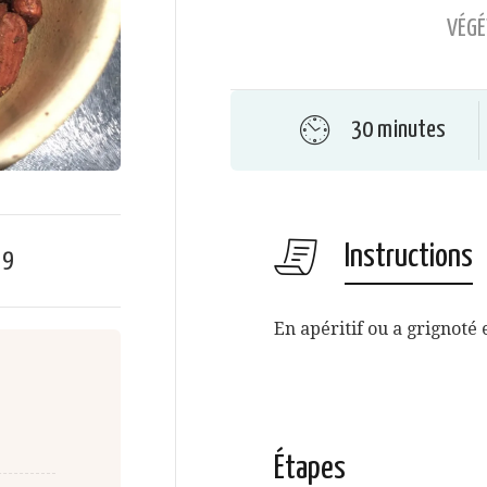
VÉGÉ
30 minutes
Instructions
e
9
En apéritif ou a grignoté 
Étapes