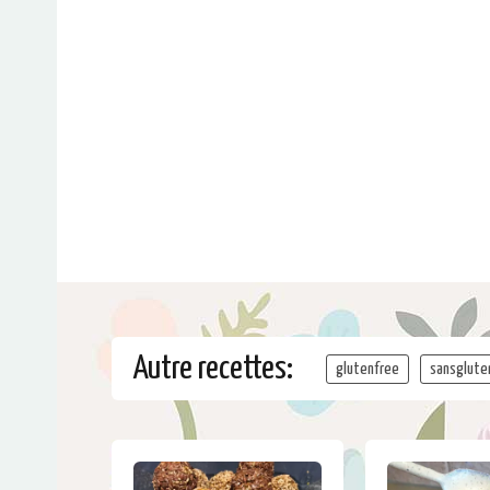
Autre recettes:
glutenfree
sansglute