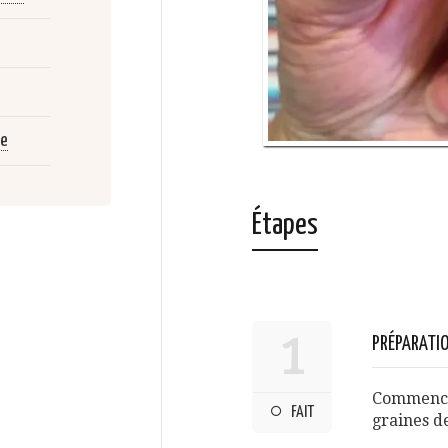
ée
Étapes
1
PRÉPARATIO
Commencer
FAIT
graines de