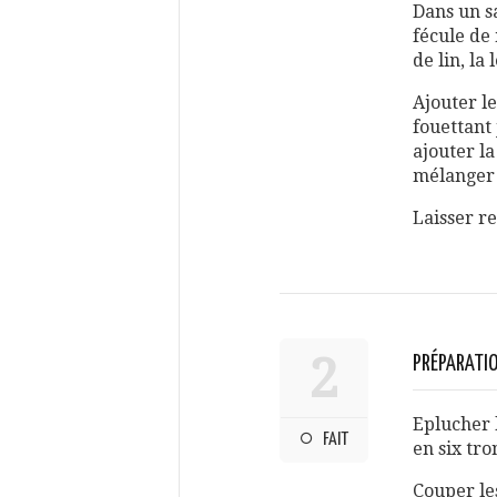
Dans un sa
fécule de 
de lin, la
Ajouter le
fouettant 
ajouter la
mélanger 
Laisser r
2
PRÉPARATI
Eplucher 
FAIT
en six tro
Couper les