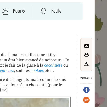
Pour 6
Facile
s des bananes, et forcement il y’a
s un état bien avancé de noirceur… Je
t je fais de la glace à la
cacahuète
ou
gâteaux
, soit des
cookies
etc…
PARTAGER
faire des beignets, mais comme je suis
es ai fourré au chocolat ! (pour le
i ^^)