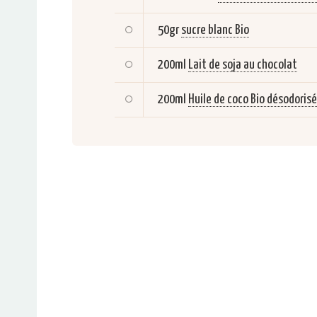
50gr
sucre blanc Bio
200ml
Lait de soja au chocolat
200ml
Huile de coco Bio désodoris