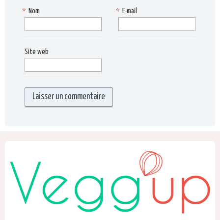
*
Nom
*
E-mail
Site web