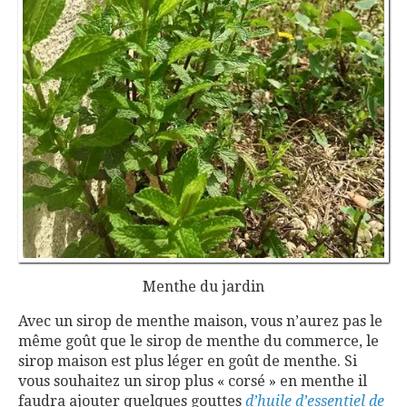
Menthe du jardin
Avec un sirop de menthe maison, vous n’aurez pas le
même goût que le sirop de menthe du commerce, le
sirop maison est plus léger en goût de menthe. Si
vous souhaitez un sirop plus « corsé » en menthe il
faudra ajouter quelques gouttes
d’huile d’essentiel de