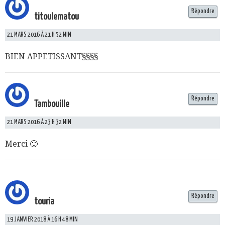
Répondre
titoulematou
21 MARS 2016 À 21 H 52 MIN
BIEN APPETISSANT§§§§
Répondre
Tambouille
21 MARS 2016 À 23 H 32 MIN
Merci 🙂
Répondre
touria
19 JANVIER 2018 À 16 H 48 MIN