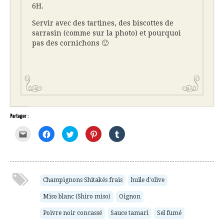
6H.
Servir avec des tartines, des biscottes de
sarrasin (comme sur la photo) et pourquoi
pas des cornichons 🙂
Partager :
Cliquez
Cliquez
Cliquez
Cliquez
Cliquez
pour
pour
pour
pour
pour
envoyer
partager
partager
partager
partager
par
sur
sur
sur
sur
e-
Facebook(ouvre
Twitter(ouvre
Pinterest(ouvre
Tumblr(ouvre
mail
dans
dans
dans
dans
à
une
une
une
une
un
nouvelle
nouvelle
nouvelle
nouvelle
ami(ouvre
fenêtre)
fenêtre)
fenêtre)
fenêtre)
Champignons Shitakés frais
huile d'olive
dans
une
Miso blanc (Shiro miso)
Oignon
nouvelle
fenêtre)
Poivre noir concassé
Sauce tamari
Sel fumé