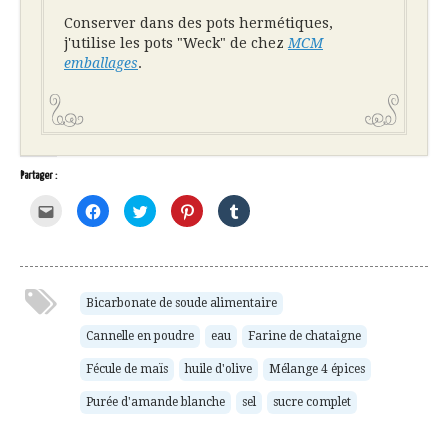
Conserver dans des pots hermétiques,
j'utilise les pots "Weck" de chez
MCM
emballages
.
Partager :
Cliquez
Cliquez
Cliquez
Cliquez
Cliquez
pour
pour
pour
pour
pour
envoyer
partager
partager
partager
partager
par
sur
sur
sur
sur
e-
Facebook(ouvre
Twitter(ouvre
Pinterest(ouvre
Tumblr(ouvre
mail
dans
dans
dans
dans
à
une
une
une
une
un
nouvelle
nouvelle
nouvelle
nouvelle
ami(ouvre
fenêtre)
fenêtre)
fenêtre)
fenêtre)
Bicarbonate de soude alimentaire
dans
une
Cannelle en poudre
eau
Farine de chataigne
nouvelle
fenêtre)
Fécule de maïs
huile d'olive
Mélange 4 épices
Purée d'amande blanche
sel
sucre complet