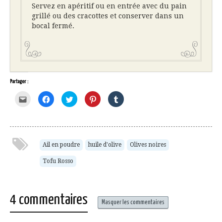
Servez en apéritif ou en entrée avec du pain
grillé ou des cracottes et conserver dans un
bocal fermé.
Partager :
Cliquez
Cliquez
Cliquez
Cliquez
Cliquez
pour
pour
pour
pour
pour
envoyer
partager
partager
partager
partager
par
sur
sur
sur
sur
e-
Facebook(ouvre
Twitter(ouvre
Pinterest(ouvre
Tumblr(ouvre
mail
dans
dans
dans
dans
à
une
une
une
une
un
nouvelle
nouvelle
nouvelle
nouvelle
ami(ouvre
fenêtre)
fenêtre)
fenêtre)
fenêtre)
Ail en poudre
huile d'olive
Olives noires
dans
une
Tofu Rosso
nouvelle
fenêtre)
4 commentaires
Masquer les commentaires