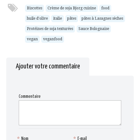
à
une
une
une
une
un
nouvelle
nouvelle
nouvelle
nouvelle
ami(ouvre
fenêtre)
fenêtre)
fenêtre)
fenêtre)
Biscottes
Crème de soja Bjorg cuisine
food
dans
une
huile d'olive
italie
pâtes
pâtes à Lasagnes sèches
nouvelle
fenêtre)
Protéines de soja texturées
Sauce Bolognaise
vegan
veganfood
Ajouter votre commentaire
Commentaire
*
Nom
*
E-mail