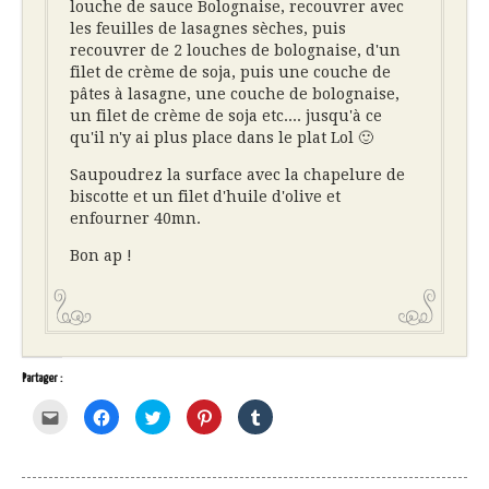
louche de sauce Bolognaise, recouvrer avec
les feuilles de lasagnes sèches, puis
recouvrer de 2 louches de bolognaise, d'un
filet de crème de soja, puis une couche de
pâtes à lasagne, une couche de bolognaise,
un filet de crème de soja etc.... jusqu'à ce
qu'il n'y ai plus place dans le plat Lol 🙂
Saupoudrez la surface avec la chapelure de
biscotte et un filet d'huile d'olive et
enfourner 40mn.
Bon ap !
Partager :
Cliquez
Cliquez
Cliquez
Cliquez
Cliquez
pour
pour
pour
pour
pour
envoyer
partager
partager
partager
partager
par
sur
sur
sur
sur
e-
Facebook(ouvre
Twitter(ouvre
Pinterest(ouvre
Tumblr(ouvre
mail
dans
dans
dans
dans