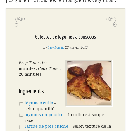
pas gâcher j’ai fais des petites galettes végétales 🙂
Galettes de légumes à couscous
By
Tambouille
23 janvier 2015
Prep Time :
60
minutes.
Cook Time :
20 minutes
Ingredients
légumes cuits
-
selon quantité
oignons en poudre
- 1 cuillère à soupe
rase
Farine de pois chiche
- Selon texture de la